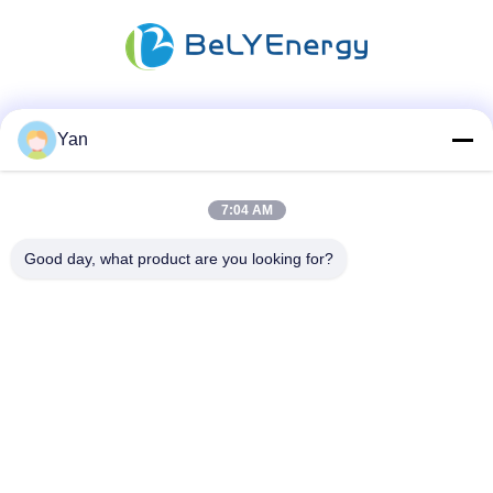
Soziale Medien
Yan
7:04 AM
Schnelle Kontaktaufnahme
Good day, what product are you looking for?
Telefon:
86-20-82038494
E-Mail
sales@szbely.com
Adresse:
4/F, Gebäude Nr. 1, HuaWei KeGu Industry Park, Stadt
Dalingshan, Dongguan, Guangdong, China. PC: 523000