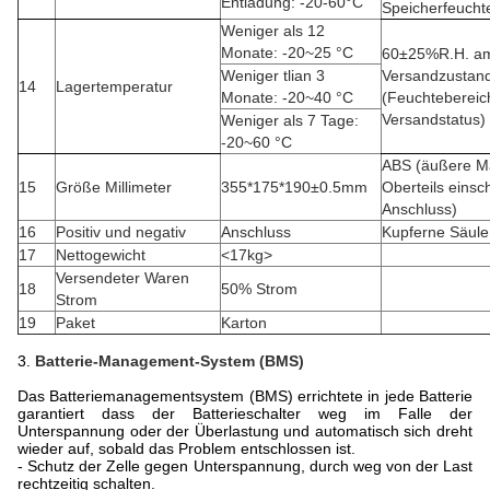
Entladung: -20-60°C
Speicherfeucht
Weniger als 12
Monate
:
-20~25 °C
60±25%R.H. a
Weniger tlian 3
Versandzustan
14
Lagertemperatur
Monate
:
-20~40 °C
(Feuchteberei
Versandstatus)
Weniger als 7 Tage
:
-20~60 °C
ABS (äußere M
15
Größe Millimeter
355*175*190±0.5mm
Oberteils einsch
Anschluss)
16
Positiv und negativ
Anschluss
Kupferne Säule
17
Nettogewicht
<17kg>
Versendeter Waren
18
50% Strom
Strom
19
Paket
Karton
3.
Batterie-Management-System (BMS)
Das Batteriemanagementsystem (BMS) errichtete in jede Batterie
garantiert dass der Batterieschalter weg im Falle der
Unterspannung oder der Überlastung und automatisch sich dreht
wieder auf, sobald das Problem entschlossen ist.
- Schutz der Zelle gegen Unterspannung, durch weg von der Last
rechtzeitig schalten.