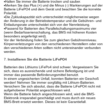
▪Halten Sie immer die Batterie trocken und sauber.
▪Merken Sie das Plus (+) und die Minus (-) Markierungen auf der
Batterie LiFePO4 und dem Gerät und beachten Sie die korrekte
Polarität.
▪Die Zykluskapazität sich unterscheidet möglicherweise wegen
der Änderung in der Betriebstemperatur und die Gebühren- und
Entladungsrate unterscheidet sich von der Nennleistung.
▪Passend für Batterien des Parallelschaltungsmaximums vier
(wenn Bedarfsserienschaltung, das BMS mit höheren Kosten
besonders angefertigt wird).
Vor der Verbindung holen Sie zum gleichen Gebührenniveau.
Körperverletzungen von den verschiedenen Herstellern oder von
den verschiedenen Arten sollten nicht untereinander verbunden
werden.
7.
Installieren Sie die Batterie LiFePO4
Batterien des Lithiums LiFePo4 sind schwer. Vergewissern Sie
sich, dass es ausreichende und sichere Befestigung ist und
immer das passende Beförderungsmittel benutzt.
In einem ungesicherten Unfall, konnten Batterien ein Geschoß
werden! Nehmen Sie immer sorgfältig mit Lithium-Batterien.
Versichern Sie sich absolut, dass die Batterie LiFePO4 nicht mit
aufgehobener Polarität angeschlossen wird.
Wenn die Batterie falsch angeschlossen wird, wird die BMS-
Elektronik irreparabel geschädigt und muss durch ein neues
BMS-Brett ersetzt werden. Dieses ist kein Garantiefall.