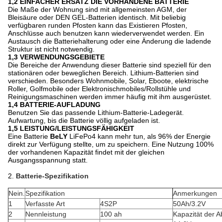
1,2 EINFACHER ERSATZ DIE VORHANDENE BATTERIE
Die Maße der Wohnung sind mit allgemeinsten AGM, der
Bleisäure oder DEN GEL-Batterien identisch. Mit beliebig
verfügbaren runden Pfosten kann das Existieren Pfosten,
Anschlüsse auch benutzen kann wiederverwendet werden. Ein
Austausch die Batteriehalterung oder eine Änderung die ladende
Struktur ist nicht notwendig.
1,3 VERWENDUNGSGEBIETE
Die Bereiche der Anwendung dieser Batterie sind speziell für den
stationären oder beweglichen Bereich. Lithium-Batterien sind
verschieden. Besonders Wohnmobile, Solar, Eboote, elektrische
Roller, Golfmobile oder Elektronischmobiles/Rollstühle und
Reinigungsmaschinen werden immer häufig mit ihm ausgerüstet.
1,4 BATTERIE-AUFLADUNG
Benutzen Sie das passende Lithium-Batterie-Ladegerät.
Aufwartung, bis die Batterie völlig aufgeladen ist.
1,5 LEISTUNG/LEISTUNGSFÄHIGKEIT
Eine Batterie
BeLY
LiFePo4 kann mehr tun, als 96% der Energie
direkt zur Verfügung stellte, um zu speichern. Eine Nutzung 100%
der vorhandenen Kapazität findet mit der gleichen
Ausgangsspannung statt.
2.
Batterie-Spezifikation
Nein.
Spezifikation
Anmerkungen
1
Verfasste Art
4S2P
50Ah/3.2V
2
Nennleistung
100 ah
Kapazität der 