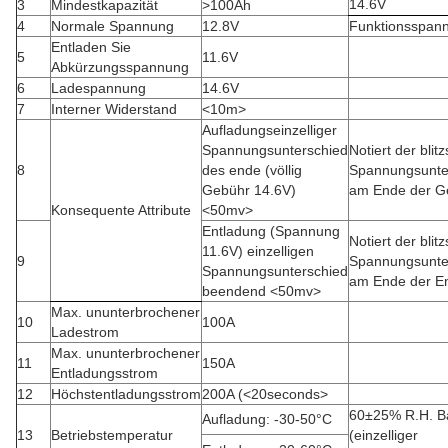
14.6V
3
Mindestkapazität
>100Ah
4
Normale Spannung
12.8V
Funktionsspan
Entladen Sie
5
11.6V
Abkürzungsspannung
6
Ladespannung
14.6V
7
Interner Widerstand
<10m>
Aufladungseinzelliger
Spannungsunterschied
Notiert der blit
8
des ende (völlig
Spannungsunte
Gebühr 14.6V)
am Ende der G
Konsequente Attribute
<50mv>
Entladung (Spannung
Notiert der blit
11.6V) einzelligen
9
Spannungsunte
Spannungsunterschied
am Ende der E
beendend
<50mv>
Max. ununterbrochener
10
100A
Ladestrom
Max. ununterbrochener
11
150A
Entladungsstrom
12
Höchstentladungsstrom
200A (
<20seconds>
60±25% R.H. Ba
Aufladung: -30-50°C
13
Betriebstemperatur
(einzelliger