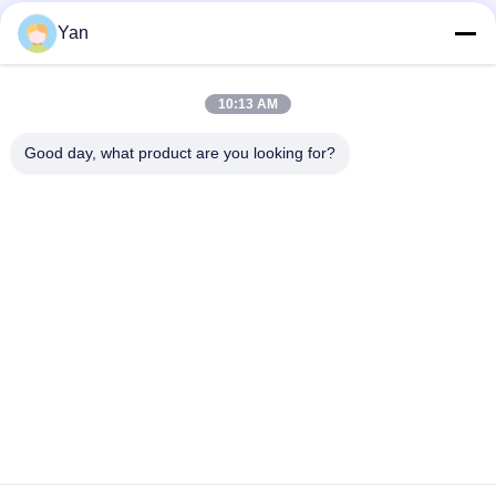
Soziale Medien
Yan
10:13 AM
Schnelle Kontaktaufnahme
Good day, what product are you looking for?
Telefon:
86-20-82038494
E-Mail
sales@szbely.com
Adresse:
4/F, Gebäude Nr. 1, HuaWei KeGu Industry Park, Stadt
Dalingshan, Dongguan, Guangdong, China. PC: 523000
Datenschutz-Bestimmungen
|
Sitemap
Gute Qualität Chinas Batterie 12V LiFePO4 Lieferant. Copyright-