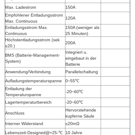
Max. Ladestrom
150A
Empfohlener Entladungsstrom
120A
Max. Continuous
Entladungsstrom Max.
150A (weniger als
Continuous
25 Minuten)
Höchstentladungsstrom (sek
200A
≤20.)
Integriert u.
BMS (Batterie-Management-
eingebaut in der
System)
Batterie
Anwendung/Verbindung
Parallelschaltung
Aufladungstemperaturspanne
0~55℃
Entladung der
-20~60℃
Temperaturspanne
Lagertemperaturbereich
-20~60℃
Hervorstehende
Anschluss
kupferne Säule
Interner Widerstand
≤20mΩ
Lebenszeit-Designed@+25-℃
10 Jahre