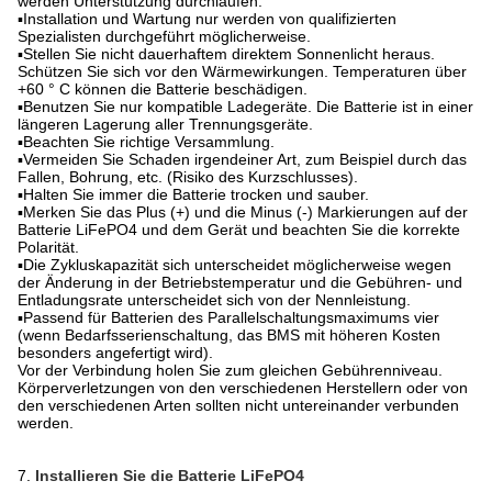
werden Unterstützung durchlaufen.
▪Installation und Wartung nur werden von qualifizierten
Spezialisten durchgeführt möglicherweise.
▪Stellen Sie nicht dauerhaftem direktem Sonnenlicht heraus.
Schützen Sie sich vor den Wärmewirkungen. Temperaturen über
+60 ° C können die Batterie beschädigen.
▪Benutzen Sie nur kompatible Ladegeräte. Die Batterie ist in einer
längeren Lagerung aller Trennungsgeräte.
▪Beachten Sie richtige Versammlung.
▪Vermeiden Sie Schaden irgendeiner Art, zum Beispiel durch das
Fallen, Bohrung, etc. (Risiko des Kurzschlusses).
▪Halten Sie immer die Batterie trocken und sauber.
▪Merken Sie das Plus (+) und die Minus (-) Markierungen auf der
Batterie LiFePO4 und dem Gerät und beachten Sie die korrekte
Polarität.
▪Die Zykluskapazität sich unterscheidet möglicherweise wegen
der Änderung in der Betriebstemperatur und die Gebühren- und
Entladungsrate unterscheidet sich von der Nennleistung.
▪Passend für Batterien des Parallelschaltungsmaximums vier
(wenn Bedarfsserienschaltung, das BMS mit höheren Kosten
besonders angefertigt wird).
Vor der Verbindung holen Sie zum gleichen Gebührenniveau.
Körperverletzungen von den verschiedenen Herstellern oder von
den verschiedenen Arten sollten nicht untereinander verbunden
werden.
7.
Installieren Sie die Batterie LiFePO4