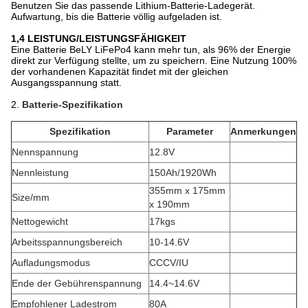
Benutzen Sie das passende Lithium-Batterie-Ladegerät.
Aufwartung, bis die Batterie völlig aufgeladen ist.
1,4 LEISTUNG/LEISTUNGSFÄHIGKEIT
Eine Batterie BeLY LiFePo4 kann mehr tun, als 96% der Energie
direkt zur Verfügung stellte, um zu speichern. Eine Nutzung 100%
der vorhandenen Kapazität findet mit der gleichen
Ausgangsspannung statt.
2.
Batterie-Spezifikation
Spezifikation
Parameter
Anmerkungen
Nennspannung
12.8V
Nennleistung
150Ah/1920Wh
355mm x 175mm
Size/mm
x 190mm
Nettogewicht
17kgs
Arbeitsspannungsbereich
10-14.6V
Aufladungsmodus
CCCV/IU
Ende der Gebührenspannung
14.4~14.6V
Empfohlener Ladestrom
80A