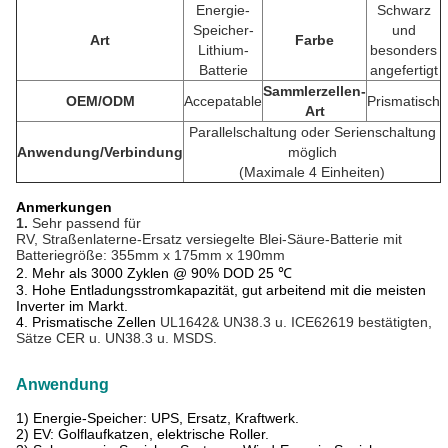
Energie-
Schwarz
Speicher-
und
Art
Farbe
Lithium-
besonders
Batterie
angefertigt
Sammlerzellen-
OEM/ODM
Accepatable
Prismatisch
Art
Parallelschaltung oder Serienschaltung
Anwendung/Verbindung
möglich
(Maximale 4 Einheiten)
Anmerkungen
1.
Sehr passend für
RV, Straßenlaterne-Ersatz versiegelte Blei-Säure-Batterie
mit
Batteriegröße: 355mm x 175mm x 190mm
2.
Mehr als 3000 Zyklen @ 90% DOD 25 ℃
3. Hohe Entladungsstromkapazität, gut arbeitend mit die meisten
Inverter im Markt.
4. Prismatische Zellen
UL1642& UN38.3 u. ICE62619 bestätigten,
Sätze CER u. UN38.3 u. MSDS.
Anwendung
1)
Energie-Speicher: UPS, Ersatz, Kraftwerk.
2) EV: Golflaufkatzen, elektrische Roller.