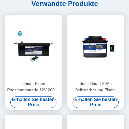
Verwandte Produkte
Lithium-Eisen-
des Lithium-80Ah
Phosphatbatterie 12V 200Ah
Selbsterhitzung Eisen-
der Kommunikations-
Phosphatder batterie-12v
Erhalten Sie besten
Erhalten Sie besten
Stations-EV RV
Blutooth für elektrischen
Preis
Preis
Roller