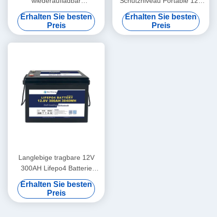
wiederaufladbar
Schutzniveau Portable 12V
Wirtschaftlich 5000 Zyklen
460Ah LiFePo4
Erhalten Sie besten
Erhalten Sie besten
12v Lifepo4-Batteriepack
Langlebigkeit Batterie für
Preis
Preis
Wohnmobil
Langlebige tragbare 12V
300AH Lifepo4 Batterie
Neue Klasse A Zellen
Erhalten Sie besten
Langlebigkeit
Preis