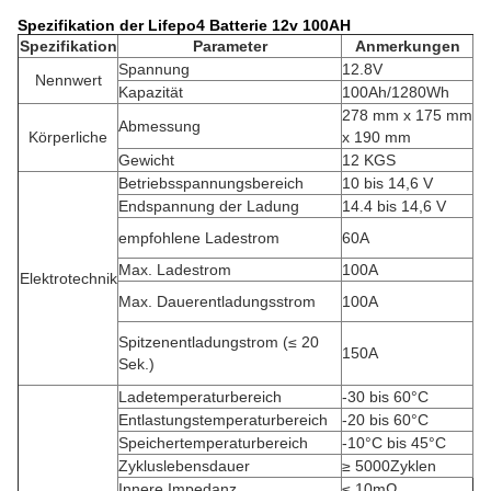
Spezifikation der Lifepo4 Batterie 12v 100AH
Spezifikation
Parameter
Anmerkungen
Spannung
12.8V
Nennwert
Kapazität
100Ah/1280Wh
278 mm x 175 mm
Abmessung
Körperliche
x 190 mm
Gewicht
12 KGS
Betriebsspannungsbereich
10 bis 14,6 V
Endspannung der Ladung
14.4 bis 14,6 V
empfohlene Ladestrom
60A
Max. Ladestrom
100A
Elektrotechnik
Max. Dauerentladungsstrom
100A
Spitzenentladungstrom (≤ 20
150A
Sek.)
Ladetemperaturbereich
-30 bis 60°C
Entlastungstemperaturbereich
-20 bis 60°C
Speichertemperaturbereich
-10°C bis 45°C
Zykluslebensdauer
≥ 5000Zyklen
Innere Impedanz
≤ 10mΩ