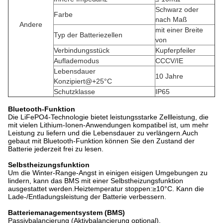
Schwarz oder
Farbe
nach Maß
Andere
mit einer Breite
Typ der Batteriezellen
von
Verbindungsstück
Kupferpfeiler
Auflademodus
CCCV/IE
Lebensdauer
10 Jahre
Konzipiert@+25°C
Schutzklasse
IP65
Bluetooth-Funktion
Die LiFePO4-Technologie bietet leistungsstarke Zellleistung, die
mit vielen Lithium-Ionen-Anwendungen kompatibel ist, um mehr
Leistung zu liefern und die Lebensdauer zu verlängern.Auch
gebaut mit Bluetooth-Funktion können Sie den Zustand der
Batterie jederzeit frei zu lesen.
Selbstheizungsfunktion
Um die Winter-Range-Angst in einigen eisigen Umgebungen zu
lindern, kann das BMS mit einer Selbstheizungsfunktion
ausgestattet werden.Heiztemperatur stoppen:≥10°C. Kann die
Lade-/Entladungsleistung der Batterie verbessern.
Batteriemanagementsystem (BMS)
Passivbalancierung (Aktivbalancierung optional),