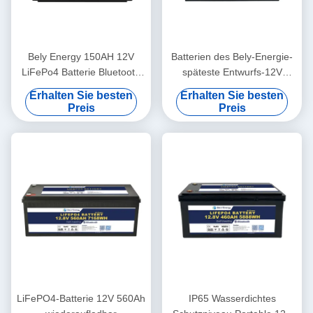
Bely Energy 150AH 12V
Batterien des Bely-Energie-
LiFePo4 Batterie Bluetooth
späteste Entwurfs-12V
und Selbstheizung für Yachit
180AH für Bluetooth für
Erhalten Sie besten
Erhalten Sie besten
Medical
UPS-Energie-Speicher-
Preis
Preis
Basisstation RV
LiFePO4-Batterie 12V 560Ah
IP65 Wasserdichtes