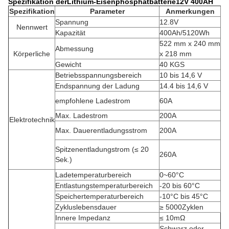
Spezifikation der
Lithium-Eisenphosphatbatterie
12V 400AH
Spezifikation
Parameter
Anmerkungen
Spannung
12.8V
Nennwert
Kapazität
400Ah/5120Wh
522 mm x 240 mm
Abmessung
Körperliche
x 218 mm
Gewicht
40 KGS
Betriebsspannungsbereich
10 bis 14,6 V
Endspannung der Ladung
14.4 bis 14,6 V
empfohlene Ladestrom
60A
Max. Ladestrom
200A
Elektrotechnik
Max. Dauerentladungsstrom
200A
Spitzenentladungstrom (≤ 20
260A
Sek.)
Ladetemperaturbereich
0~60°C
Entlastungstemperaturbereich
-20 bis 60°C
Speichertemperaturbereich
-10°C bis 45°C
Zykluslebensdauer
≥ 5000Zyklen
Innere Impedanz
≤ 10mΩ
Schwarz oder