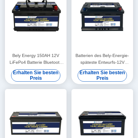
Bely Energy 150AH 12V
Batterien des Bely-Energie-
LiFePo4 Batterie Bluetooth
späteste Entwurfs-12V
und Selbstheizung für Yachit
180AH für Bluetooth für
Erhalten Sie besten
Erhalten Sie besten
Medical
UPS-Energie-Speicher-
Preis
Preis
Basisstation RV