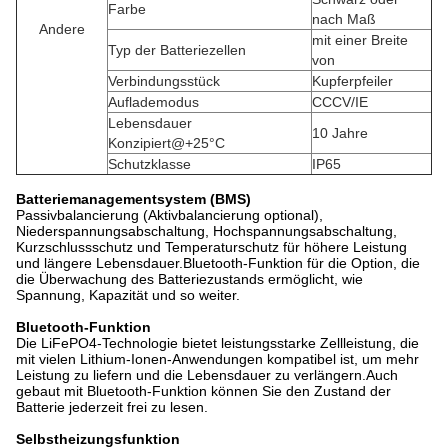
Farbe
nach Maß
Andere
mit einer Breite
Typ der Batteriezellen
von
Verbindungsstück
Kupferpfeiler
Auflademodus
CCCV/IE
Lebensdauer
10 Jahre
Konzipiert@+25°C
Schutzklasse
IP65
Batteriemanagementsystem (BMS)
Passivbalancierung (Aktivbalancierung optional),
Niederspannungsabschaltung, Hochspannungsabschaltung,
Kurzschlussschutz und Temperaturschutz für höhere Leistung
und längere Lebensdauer.Bluetooth-Funktion für die Option, die
die Überwachung des Batteriezustands ermöglicht, wie
Spannung, Kapazität und so weiter.
Bluetooth-Funktion
Die LiFePO4-Technologie bietet leistungsstarke Zellleistung, die
mit vielen Lithium-Ionen-Anwendungen kompatibel ist, um mehr
Leistung zu liefern und die Lebensdauer zu verlängern.Auch
gebaut mit Bluetooth-Funktion können Sie den Zustand der
Batterie jederzeit frei zu lesen.
Selbstheizungsfunktion