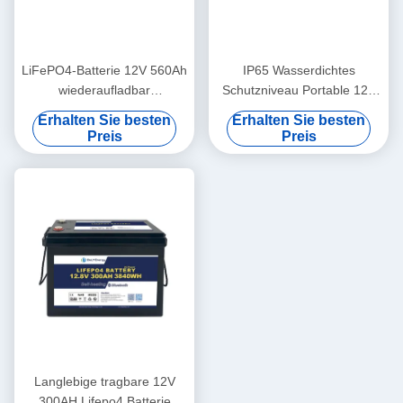
LiFePO4-Batterie 12V 560Ah
IP65 Wasserdichtes
wiederaufladbar
Schutzniveau Portable 12V
Wirtschaftlich 5000 Zyklen
460Ah LiFePo4
Erhalten Sie besten
Erhalten Sie besten
12v Lifepo4-Batteriepack
Langlebigkeit Batterie für
Preis
Preis
Wohnmobil
Langlebige tragbare 12V
300AH Lifepo4 Batterie