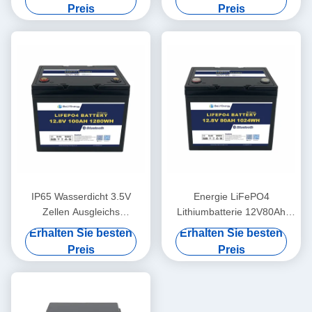
12,8V180Ah
Preis
Preis
IP65 Wasserdicht 3.5V
Energie LiFePO4
Zellen Ausgleichs
Lithiumbatterie 12V80Ah
Lithiumbatterie 12V100Ah
Überspannungsschutz 14,6V
Erhalten Sie besten
Erhalten Sie besten
Solarbatterie Lithium
Preis
Preis