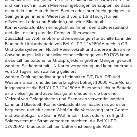
und kann sich in rauen Meeresumgebungen behaupten, so dass
es perfekt zum Antrieb Ihres Bootes oder Ihrer Yacht geeignet ist.
Sein geringer innerer Widerstand von ≤ 10mΩ sorgt für ein
effizientes Laden und Entladen,und seine Bluetooth-
Konnektivitätsfunktion ermöglicht es Ihnen, den Batteriezustand
und die Leistung aus der Ferne zu überwachen.
Zusätzlich zu Wohnmobile und Anwendungen für Schiffe kann die
Bluetooth-Lithiumbatterie von BeLY LFP-12V280AH auch in Off-
Grid-Solarsystemen, Notfall-Reservekraft,und andere industrielle
Anwendungen. Mit einer Mindestbestellmenge von 50 PCS kann
diese Lithiumbatterie für Großprojekte in großen Mengen gekauft
werden. Sie kommt mit UN Kartonverpackung und kann innerhalb
von 30 Tagen nach Zahlung geliefert
werden.Zahlungsbedingungen beinhalten T/T, D/A, D/P und
Western Union, und die Lieferfähigkeit beträgt 10000 PCS/Monat.
Insgesamt ist die BeLY LFP-12V280AH Bluetooth Lithium Batterie
eine vielseitige und zuverlässige Stromquelle, die bei einer
Vielzahl von Gelegenheiten und Szenarien verwendet werden
kann.und Bluetooth-Konnektivitätsfunktion machen es zu einer
bequemen und effizienten Wahl für die Versorgung Ihrer Geräte
und GeräteEgal, ob Sie Ihr Wohnmobil, Boot oder ein off-grid-
Solarsystem mit Strom versorgen möchten, die BeLY LFP-
12V280AH Bluetooth Lithium Batterie ist eine gute Wahl.