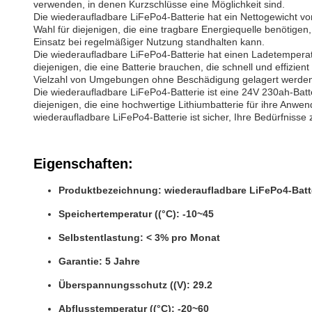
verwenden, in denen Kurzschlüsse eine Möglichkeit sind.
Die wiederaufladbare LiFePo4-Batterie hat ein Nettogewicht vo
Wahl für diejenigen, die eine tragbare Energiequelle benötigen, d
Einsatz bei regelmäßiger Nutzung standhalten kann.
Die wiederaufladbare LiFePo4-Batterie hat einen Ladetemperat
diejenigen, die eine Batterie brauchen, die schnell und effizi
Vielzahl von Umgebungen ohne Beschädigung gelagert werden
Die wiederaufladbare LiFePo4-Batterie ist eine 24V 230ah-Batte
diejenigen, die eine hochwertige Lithiumbatterie für ihre Anw
wiederaufladbare LiFePo4-Batterie ist sicher, Ihre Bedürfnisse z
Eigenschaften:
Produktbezeichnung: wiederaufladbare LiFePo4-Batt
Speichertemperatur ((°C): -10~45
Selbstentlastung: < 3% pro Monat
Garantie: 5 Jahre
Überspannungsschutz ((V): 29.2
Abflusstemperatur ((°C): -20~60