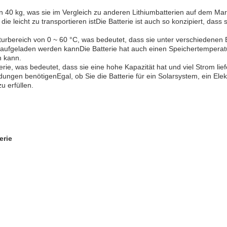
n 40 kg, was sie im Vergleich zu anderen Lithiumbatterien auf dem Mark
ie leicht zu transportieren istDie Batterie ist auch so konzipiert, dass 
urbereich von 0 ~ 60 °C, was bedeutet, dass sie unter verschiedenen
ent aufgeladen werden kannDie Batterie hat auch einen Speichertempera
 kann.
rie, was bedeutet, dass sie eine hohe Kapazität hat und viel Strom li
endungen benötigenEgal, ob Sie die Batterie für ein Solarsystem, ein 
u erfüllen.
erie