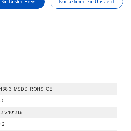
 Sie Besten Preis
Kontaktieren Sie Uns Jetzt
N38.3, MSDS, ROHS, CE
30
22*240*218
.2