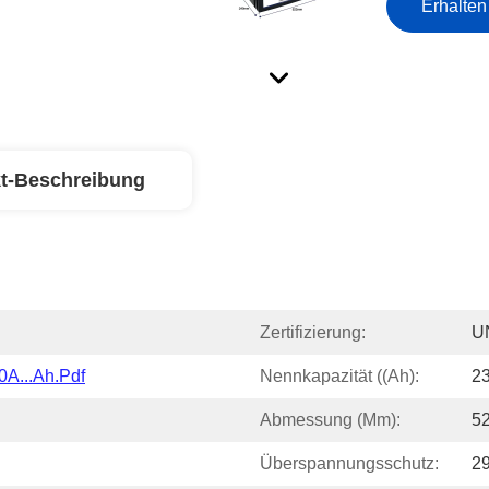
Erhalten
t-Beschreibung
Zertifizierung:
U
0A...Ah.pdf
Nennkapazität ((Ah):
2
Abmessung (mm):
5
Überspannungsschutz:
29