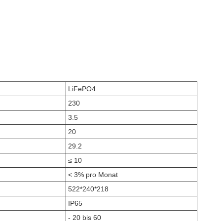
LiFePO4
230
3.5
20
29.2
≤ 10
< 3% pro Monat
522*240*218
IP65
- 20 bis 60