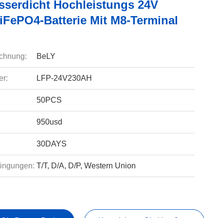
sserdicht Hochleistungs 24V
iFePO4-Batterie Mit M8-Terminal
chnung:
BeLY
r:
LFP-24V230AH
50PCS
950usd
30DAYS
ingungen:
T/T, D/A, D/P, Western Union