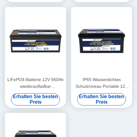
Basisstation RV
LiFePO4-Batterie 12V 560Ah
IP65 Wasserdichtes
wiederaufladbar
Schutzniveau Portable 12V
Wirtschaftlich 5000 Zyklen
460Ah LiFePo4
Erhalten Sie besten
Erhalten Sie besten
12v Lifepo4-Batteriepack
Langlebigkeit Batterie für
Preis
Preis
Wohnmobil