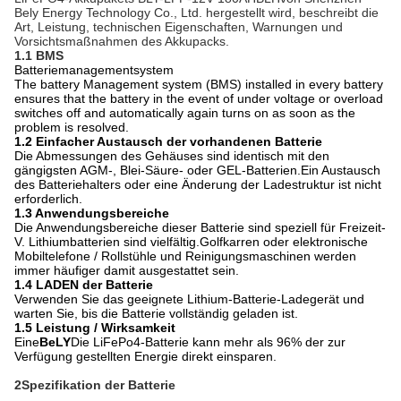
Bely Energy Technology Co., Ltd. hergestellt wird, beschreibt die
Art, Leistung, technischen Eigenschaften, Warnungen und
Vorsichtsmaßnahmen des Akkupacks.
1.1 BMS
Batteriemanagementsystem
The battery Management system (BMS) installed in every battery
ensures that the battery in the event of under voltage or overload
switches off and automatically again turns on as soon as the
problem is resolved.
1.2 Einfacher Austausch der vorhandenen Batterie
Die Abmessungen des Gehäuses sind identisch mit den
gängigsten AGM-, Blei-Säure- oder GEL-Batterien.Ein Austausch
des Batteriehalters oder eine Änderung der Ladestruktur ist nicht
erforderlich.
1.3 Anwendungsbereiche
Die Anwendungsbereiche dieser Batterie sind speziell für Freizeit-
V. Lithiumbatterien sind vielfältig.Golfkarren oder elektronische
Mobiltelefone / Rollstühle und Reinigungsmaschinen werden
immer häufiger damit ausgestattet sein.
1.4 LADEN der Batterie
Verwenden Sie das geeignete Lithium-Batterie-Ladegerät und
warten Sie, bis die Batterie vollständig geladen ist.
1.5 Leistung / Wirksamkeit
Eine
BeLY
Die LiFePo4-Batterie kann mehr als 96% der zur
Verfügung gestellten Energie direkt einsparen.
2Spezifikation der Batterie