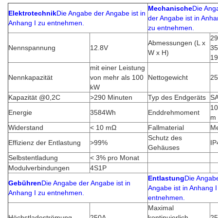
Mechanische
Die Ang
Elektrotechnik
Die Angabe der Angabe ist in
der Angabe ist in Anha
Anhang I zu entnehmen.
zu entnehmen.
29
Abmessungen (L x
Nennspannung
12.8V
35
W x H)
1
mit einer Leistung
Nennkapazität
von mehr als 100
Nettogewicht
25
kW
Kapazität @0,2C
>290 Minuten
Typ des Endgeräts
S
10
Energie
3584Wh
Enddrehmoment
m
Widerstand
< 10 mΩ
Fallmaterial
Me
Schutz des
Effizienz der Entlastung
>99%
IP
Gehäuses
Selbstentladung
< 3% pro Monat
Modulverbindungen
4S1P
Entlastung
Die Angab
Gebühren
Die Angabe der Angabe ist in
Angabe ist in Anhang I
Anhang I zu entnehmen.
entnehmen.
Maximal
Höchstladeströmung
250A
kontinuierlich
2