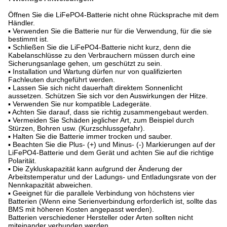
Öffnen Sie die LiFePO4-Batterie nicht ohne Rücksprache mit dem
Händler.
▪ Verwenden Sie die Batterie nur für die Verwendung, für die sie
bestimmt ist.
▪ Schließen Sie die LiFePO4-Batterie nicht kurz, denn die
Kabelanschlüsse zu den Verbrauchern müssen durch eine
Sicherungsanlage gehen, um geschützt zu sein.
▪ Installation und Wartung dürfen nur von qualifizierten
Fachleuten durchgeführt werden.
▪ Lassen Sie sich nicht dauerhaft direktem Sonnenlicht
aussetzen. Schützen Sie sich vor den Auswirkungen der Hitze.
▪ Verwenden Sie nur kompatible Ladegeräte.
▪ Achten Sie darauf, dass sie richtig zusammengebaut werden.
▪ Vermeiden Sie Schäden jeglicher Art, zum Beispiel durch
Stürzen, Bohren usw. (Kurzschlussgefahr).
▪ Halten Sie die Batterie immer trocken und sauber.
▪ Beachten Sie die Plus- (+) und Minus- (-) Markierungen auf der
LiFePO4-Batterie und dem Gerät und achten Sie auf die richtige
Polarität.
▪ Die Zykluskapazität kann aufgrund der Änderung der
Arbeitstemperatur und der Ladungs- und Entladungsrate von der
Nennkapazität abweichen.
▪ Geeignet für die parallele Verbindung von höchstens vier
Batterien (Wenn eine Serienverbindung erforderlich ist, sollte das
BMS mit höheren Kosten angepasst werden).
Batterien verschiedener Hersteller oder Arten sollten nicht
miteinander verbunden werden.