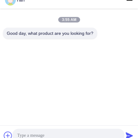
3:55 AM
Schnelle Kontaktaufnahme
Good day, what product are you looking for?
Telefon:
86-20-82038494
E-Mail
sales@szbely.com
Adresse:
4/F, Gebäude Nr. 1, HuaWei KeGu Industry Park, Stadt
Dalingshan, Dongguan, Guangdong, China. PC: 523000
Datenschutz-Bestimmungen
|
Sitemap
Gute Qualität Chinas Batterie 12V LiFePO4 Lieferant. Copyright-
© 2021-2026 Shenzhen Bely Energy Technology Co., Ltd. . Alle