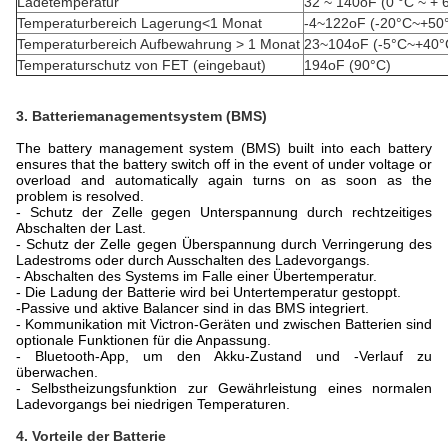
Ladetemperatur
32 ~ 140oF (0 °C ~ + 
Temperaturbereich Lagerung<1 Monat
-4~122oF (-20°C~+50
Temperaturbereich Aufbewahrung > 1 Monat
23~104oF (-5°C~+40°
Temperaturschutz von FET (eingebaut)
194oF (90°C)
3. Batteriemanagementsystem (BMS)
The battery management system (BMS) built into each battery
ensures that the battery switch off in the event of under voltage or
overload and automatically again turns on as soon as the
problem is resolved.
- Schutz der Zelle gegen Unterspannung durch rechtzeitiges
Abschalten der Last.
- Schutz der Zelle gegen Überspannung durch Verringerung des
Ladestroms oder durch Ausschalten des Ladevorgangs.
- Abschalten des Systems im Falle einer Übertemperatur.
- Die Ladung der Batterie wird bei Untertemperatur gestoppt.
-
Passive und aktive Balancer sind in das BMS integriert.
- Kommunikation mit Victron-Geräten und zwischen Batterien sind
optionale Funktionen für die Anpassung.
- Bluetooth-App, um den Akku-Zustand und -Verlauf zu
überwachen.
- Selbstheizungsfunktion zur Gewährleistung eines normalen
Ladevorgangs bei niedrigen Temperaturen.
4. Vorteile der Batterie