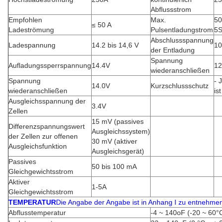
Abflussstrom
Empfohlen
Max.
50
≤ 50 A
Ladeströmung
Pulsentladungstrom
5S
Abschlussspannung
Ladespannung
14.2 bis 14,6 V
10
der Entladung
Spannung
Aufladungssperrspannung
14.4V
12
wiederanschließen
Spannung
- 
14.0V
Kurzschlussschutz
wiederanschließen
ist
Ausgleichsspannung der
3.4V
Zellen
15 mV (passives
Differenzspannungswert
Ausgleichssystem)
der Zellen zur offenen
30 mV (aktiver
Ausgleichsfunktion
Ausgleichsgerät)
Passives
50 bis 100 mA
Gleichgewichtsstrom
Aktiver
1-5A
Gleichgewichtsstrom
TEMPERATUR
Die Angabe der Angabe ist in Anhang I zu entnehme
Abflusstemperatur
-4 ~ 140oF (-20 ~ 60°