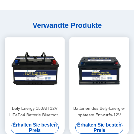
Verwandte Produkte
Bely Energy 150AH 12V
Batterien des Bely-Energie-
LiFePo4 Batterie Bluetooth
späteste Entwurfs-12V
und Selbstheizung für Yachit
180AH für Bluetooth für
Erhalten Sie besten
Erhalten Sie besten
Medical
UPS-Energie-Speicher-
Preis
Preis