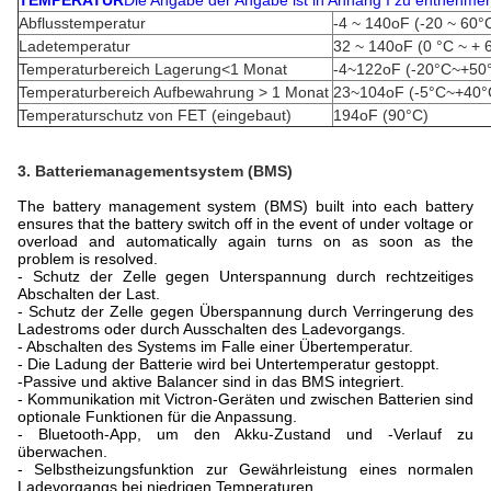
TEMPERATUR
Die Angabe der Angabe ist in Anhang I zu entnehme
Abflusstemperatur
-4 ~ 140oF (-20 ~ 60°
Ladetemperatur
32 ~ 140oF (0 °C ~ + 
Temperaturbereich Lagerung<1 Monat
-4~122oF (-20°C~+50
Temperaturbereich Aufbewahrung > 1 Monat
23~104oF (-5°C~+40°
Temperaturschutz von FET (eingebaut)
194oF (90°C)
3. Batteriemanagementsystem (BMS)
The battery management system (BMS) built into each battery
ensures that the battery switch off in the event of under voltage or
overload and automatically again turns on as soon as the
problem is resolved.
- Schutz der Zelle gegen Unterspannung durch rechtzeitiges
Abschalten der Last.
- Schutz der Zelle gegen Überspannung durch Verringerung des
Ladestroms oder durch Ausschalten des Ladevorgangs.
- Abschalten des Systems im Falle einer Übertemperatur.
- Die Ladung der Batterie wird bei Untertemperatur gestoppt.
-
Passive und aktive Balancer sind in das BMS integriert.
- Kommunikation mit Victron-Geräten und zwischen Batterien sind
optionale Funktionen für die Anpassung.
- Bluetooth-App, um den Akku-Zustand und -Verlauf zu
überwachen.
- Selbstheizungsfunktion zur Gewährleistung eines normalen
Ladevorgangs bei niedrigen Temperaturen.