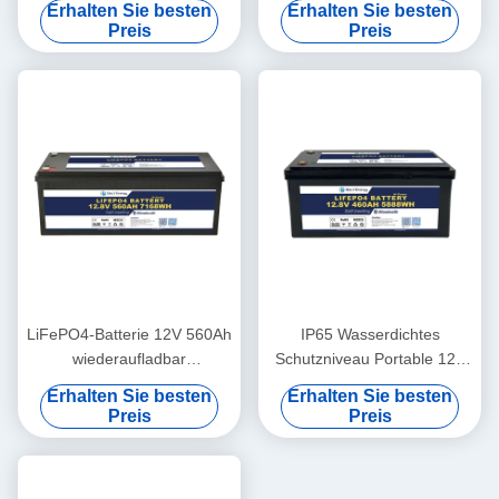
Erhalten Sie besten
Erhalten Sie besten
Medical
UPS-Energie-Speicher-
Preis
Preis
Basisstation RV
LiFePO4-Batterie 12V 560Ah
IP65 Wasserdichtes
wiederaufladbar
Schutzniveau Portable 12V
Wirtschaftlich 5000 Zyklen
460Ah LiFePo4
Erhalten Sie besten
Erhalten Sie besten
12v Lifepo4-Batteriepack
Langlebigkeit Batterie für
Preis
Preis
Wohnmobil