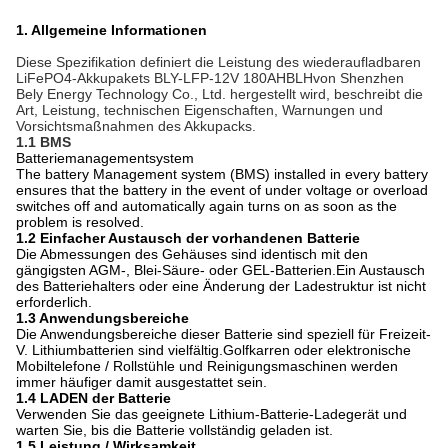
1. Allgemeine Informationen
Diese Spezifikation definiert die Leistung des wiederaufladbaren
LiFePO4-Akkupakets BLY-LFP-12V 180AH
BLH
von Shenzhen
Bely Energy Technology Co., Ltd. hergestellt wird, beschreibt die
Art, Leistung, technischen Eigenschaften, Warnungen und
Vorsichtsmaßnahmen des Akkupacks.
1.1 BMS
Batteriemanagementsystem
The battery Management system (BMS) installed in every battery
ensures that the battery in the event of under voltage or overload
switches off and automatically again turns on as soon as the
problem is resolved.
1.2 Einfacher Austausch der vorhandenen Batterie
Die Abmessungen des Gehäuses sind identisch mit den
gängigsten AGM-, Blei-Säure- oder GEL-Batterien.Ein Austausch
des Batteriehalters oder eine Änderung der Ladestruktur ist nicht
erforderlich.
1.3 Anwendungsbereiche
Die Anwendungsbereiche dieser Batterie sind speziell für Freizeit-
V. Lithiumbatterien sind vielfältig.Golfkarren oder elektronische
Mobiltelefone / Rollstühle und Reinigungsmaschinen werden
immer häufiger damit ausgestattet sein.
1.4 LADEN der Batterie
Verwenden Sie das geeignete Lithium-Batterie-Ladegerät und
warten Sie, bis die Batterie vollständig geladen ist.
1.5 Leistung / Wirksamkeit