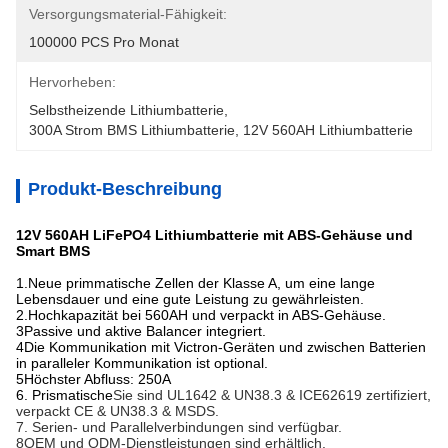
Versorgungsmaterial-Fähigkeit:
100000 PCS Pro Monat
Hervorheben:
Selbstheizende Lithiumbatterie
, 
300A Strom BMS Lithiumbatterie
, 
12V 560AH Lithiumbatterie
Produkt-Beschreibung
12V 560AH LiFePO4 Lithiumbatterie mit ABS-Gehäuse und
Smart BMS
1.Neue primmatische Zellen der Klasse A, um eine lange
Lebensdauer und eine gute Leistung zu gewährleisten.
2.Hochkapazität bei 560AH und verpackt in ABS-Gehäuse.
3Passive und aktive Balancer integriert.
4Die Kommunikation mit Victron-Geräten und zwischen Batterien
in paralleler Kommunikation ist optional.
5Höchster Abfluss: 250A
6. Prismatische
Sie sind UL1642 & UN38.3 & ICE62619 zertifiziert,
verpackt CE & UN38.3 & MSDS.
7. Serien- und Parallelverbindungen sind verfügbar.
8OEM und ODM-Dienstleistungen sind erhältlich.