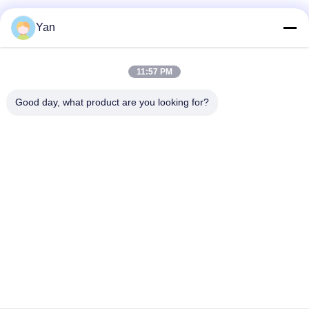
Soziale Medien
Yan
11:57 PM
Schnelle Kontaktaufnahme
Good day, what product are you looking for?
Telefon:
86-20-82038494
E-Mail
sales@szbely.com
Adresse:
4/F, Gebäude Nr. 1, HuaWei KeGu Industry Park, Stadt
Dalingshan, Dongguan, Guangdong, China. PC: 523000
Datenschutz-Bestimmungen
|
Sitemap
Gute Qualität Chinas Batterie 12V LiFePO4 Lieferant. Copyright-