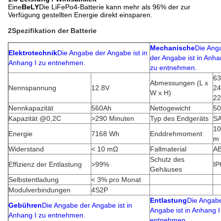
Eine
BeLY
Die LiFePo4-Batterie kann mehr als 96% der zur
Verfügung gestellten Energie direkt einsparen.
2Spezifikation der Batterie
Mechanische
Die Ang
Elektrotechnik
Die Angabe der Angabe ist in
der Angabe ist in Anha
Anhang I zu entnehmen.
zu entnehmen.
63
Abmessungen (L x
Nennspannung
12.8V
24
W x H)
2
Nennkapazität
560Ah
Nettogewicht
50
Kapazität @0,2C
>290 Minuten
Typ des Endgeräts
S
10
Energie
7168 Wh
Enddrehmoment
m
Widerstand
< 10 mΩ
Fallmaterial
A
Schutz des
Effizienz der Entlastung
>99%
IP
Gehäuses
Selbstentladung
< 3% pro Monat
Modulverbindungen
4S2P
Entlastung
Die Angab
Gebühren
Die Angabe der Angabe ist in
Angabe ist in Anhang I
Anhang I zu entnehmen.
entnehmen.