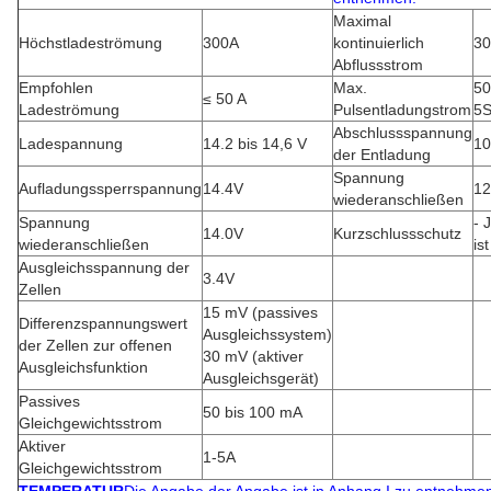
Maximal
Höchstladeströmung
300A
kontinuierlich
3
Abflussstrom
Empfohlen
Max.
50
≤ 50 A
Ladeströmung
Pulsentladungstrom
5S
Abschlussspannung
Ladespannung
14.2 bis 14,6 V
10
der Entladung
Spannung
Aufladungssperrspannung
14.4V
12
wiederanschließen
Spannung
- 
14.0V
Kurzschlussschutz
wiederanschließen
ist
Ausgleichsspannung der
3.4V
Zellen
15 mV (passives
Differenzspannungswert
Ausgleichssystem)
der Zellen zur offenen
30 mV (aktiver
Ausgleichsfunktion
Ausgleichsgerät)
Passives
50 bis 100 mA
Gleichgewichtsstrom
Aktiver
1-5A
Gleichgewichtsstrom