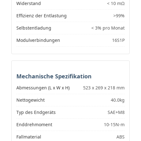
Widerstand
< 10 mΩ
Effizienz der Entlastung
>99%
Selbstentladung
< 3% pro Monat
Modulverbindungen
16S1P
Mechanische Spezifikation
Abmessungen (L x W x H)
523 x 269 x 218 mm
Nettogewicht
40.0kg
Typ des Endgeräts
SAE+M8
Enddrehmoment
10-15N-m
Fallmaterial
ABS