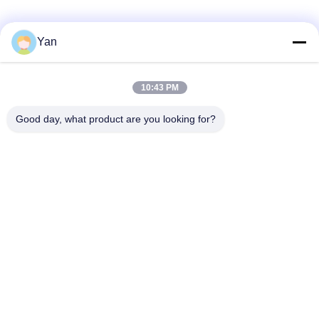
Soziale Medien
Yan
10:43 PM
Schnelle Kontaktaufnahme
Good day, what product are you looking for?
Telefon:
86-20-82038494
E-Mail
sales@szbely.com
Adresse:
4/F, Gebäude Nr. 1, HuaWei KeGu Industry Park, Stadt
Dalingshan, Dongguan, Guangdong, China. PC: 523000
Datenschutz-Bestimmungen
|
Sitemap