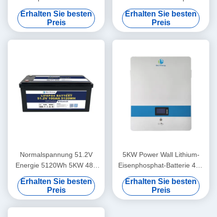
Off-Grid-Systeme
Batterie mit Bluetooth
Erhalten Sie besten
Erhalten Sie besten
Preis
Preis
Normalspannung 51.2V
5KW Power Wall Lithium-
Energie 5120Wh 5KW 48V
Eisenphosphat-Batterie 48V
100AH LiFePO4-Batterie mit
100AH für die
Erhalten Sie besten
Erhalten Sie besten
Bluetooth und Selbstheizung
Energiespeicherung im
Preis
Preis
Wohnbereich